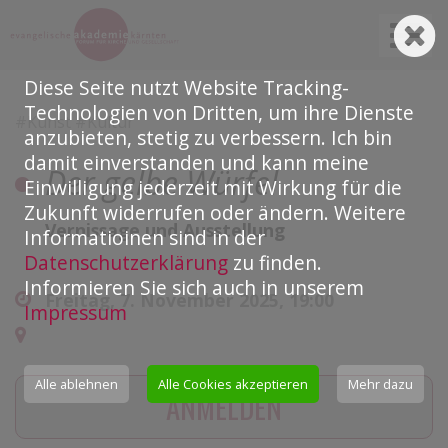
N
Diese Seite nutzt Website Tracking-
Technologien von Dritten, um ihre Dienste
#Kunst #Kultur
anzubieten, stetig zu verbessern. Ich bin
damit einverstanden und kann meine
Der gelbe Würfel
Einwilligung jederzeit mit Wirkung für die
Zukunft widerrufen oder ändern. Weitere
Vernissage und Ausstellung
Informatioinen sind in der
Datenschutzerklärung
zu finden.
Informieren Sie sich auch in unserem
Freitag, 7. November 2025, 19:00
Impressum
Alle ablehnen
Alle Cookies akzeptieren
Mehr dazu
ANMELDEN