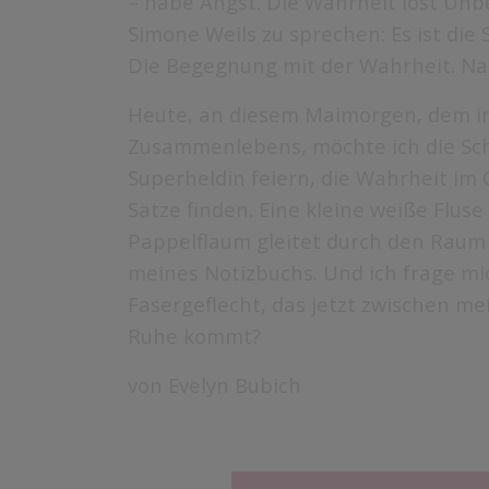
– habe Angst. Die Wahrheit löst Un
Simone Weils zu sprechen: Es ist die
Die Begegnung mit der Wahrheit. Natu
Heute, an diesem Maimorgen, dem in
Zusammenlebens, möchte ich die Sch
Superheldin feiern, die Wahrheit i
Sätze finden. Eine kleine weiße Flus
Pappelflaum gleitet durch den Raum u
meines Notizbuchs. Und ich frage mic
Fasergeflecht, das jetzt zwischen 
Ruhe kommt?
von Evelyn Bubich