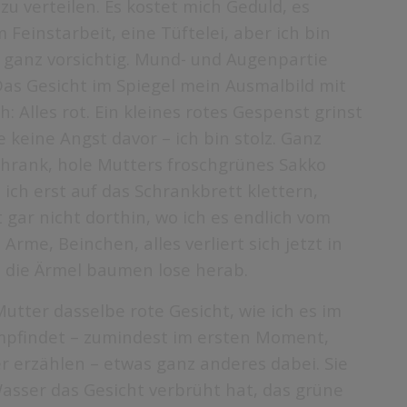
u verteilen. Es kostet mich Geduld, es
Feinstarbeit, eine Tüftelei, aber ich bin
, ganz vorsichtig. Mund- und Augenpartie
Das Gesicht im Spiegel mein Ausmalbild mit
: Alles rot. Ein kleines rotes Gespenst grinst
 keine Angst davor – ich bin stolz. Ganz
chrank, hole Mutters froschgrünes Sakko
 ich erst auf das Schrankbrett klettern,
gar nicht dorthin, wo ich es endlich vom
Arme, Beinchen, alles verliert sich jetzt in
, die Ärmel baumen lose herab.
tter dasselbe rote Gesicht, wie ich es im
empfindet – zumindest im ersten Moment,
er erzählen – etwas ganz anderes dabei. Sie
 Wasser das Gesicht verbrüht hat, das grüne