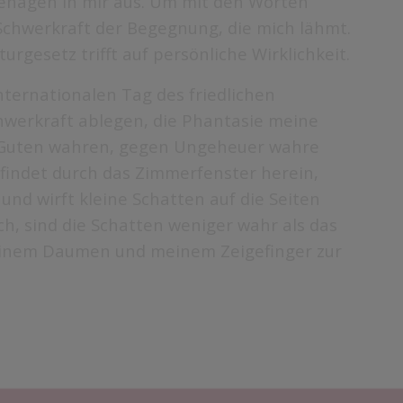
behagen in mir aus. Um mit den Worten
 Schwerkraft der Begegnung, die mich lähmt.
rgesetz trifft auf persönliche Wirklichkeit.
ternationalen Tag des friedlichen
werkraft ablegen, die Phantasie meine
m Guten wahren, gegen Ungeheuer wahre
e findet durch das Zimmerfenster herein,
nd wirft kleine Schatten auf die Seiten
h, sind die Schatten weniger wahr als das
meinem Daumen und meinem Zeigefinger zur