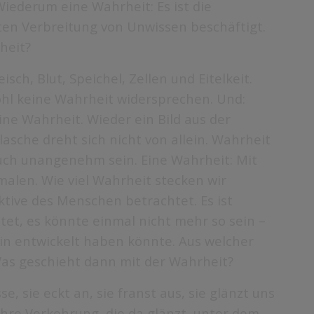
iederum eine Wahrheit: Es ist die
sten Verbreitung von Unwissen beschäftigt.
rheit?
ch, Blut, Speichel, Zellen und Eitelkeit.
ohl keine Wahrheit widersprechen. Und:
ne Wahrheit. Wieder ein Bild aus der
 Flasche dreht sich nicht von allein. Wahrheit
auch unangenehm sein. Eine Wahrheit: Mit
malen. Wie viel Wahrheit stecken wir
ktive des Menschen betrachtet. Es ist
tet, es könnte einmal nicht mehr so sein –
ein entwickelt haben könnte. Aus welcher
Was geschieht dann mit der Wahrheit?
 sie eckt an, sie franst aus, sie glänzt uns
 ihre Verkehrung, die da glänzt, unter dem