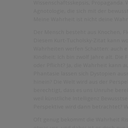
Wissenschaftsskepsis, Propaganda. W
Agnotologie, die sich mit der bewus
Meine Wahrheit ist nicht deine Wah
Der Mensch besteht aus Knochen, Fleis
Diesem Kurt-Tucholsky-Zitat kann w
Wahrheiten werfen Schatten: auch ei
Kindheit: Ich bin zwölf Jahre alt. Die
oder Pflicht? Ja, die Wahrheit kann 
Phantasie lassen sich Dystopien aus
hinein? Die Welt wird aus der Perspe
berechtigt, dass es uns Unruhe berei
weil künstliche Intelligenz Bewussts
Perspektive wird dann betrachtet? 
Oft genug bekommt die Wahrheit Risse,
etwas vor, und dabei ist es doch nur