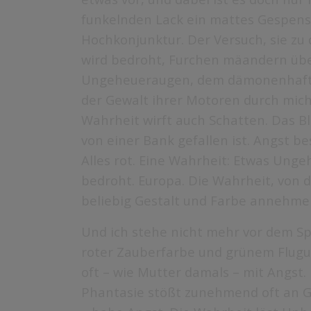
funkelnden Lack ein mattes Gespens
Hochkonjunktur. Der Versuch, sie zu 
wird bedroht, Furchen mäandern über 
Ungeheueraugen, dem dämonenhaften 
der Gewalt ihrer Motoren durch mich
Wahrheit wirft auch Schatten. Das Blu
von einer Bank gefallen ist. Angst b
Alles rot. Eine Wahrheit: Etwas Unge
bedroht. Europa. Die Wahrheit, von d
beliebig Gestalt und Farbe annehmen
Und ich stehe nicht mehr vor dem Sp
roter Zauberfarbe und grünem Flugum
oft – wie Mutter damals – mit Angst. 
Phantasie stößt zunehmend oft an Gr