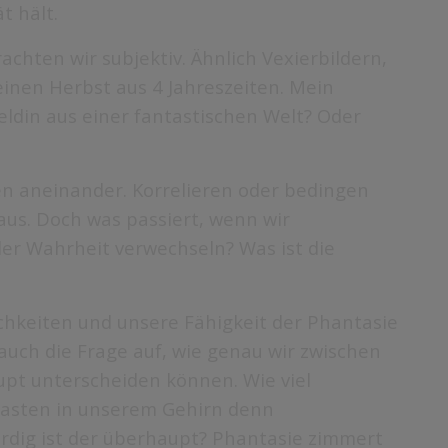
ät hält.
achten wir subjektiv. Ähnlich Vexierbildern,
einen Herbst aus 4 Jahreszeiten. Mein
eldin aus einer fantastischen Welt? Oder
iten aneinander. Korrelieren oder bedingen
 aus. Doch was passiert, wenn wir
der Wahrheit verwechseln? Was ist die
ichkeiten und unsere Fähigkeit der Phantasie
auch die Frage auf, wie genau wir zwischen
pt unterscheiden können. Wie viel
kasten in unserem Gehirn denn
dig ist der überhaupt? Phantasie zimmert