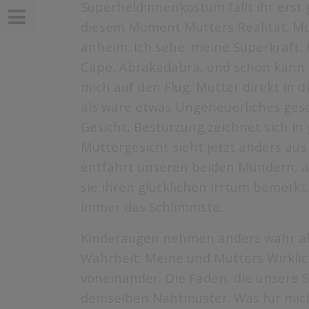
Superheldinnenkostüm fällt ihr erst 
Subnavigation öffnen
diesem Moment Mutters Realität. Mut
anheim. Ich sehe: meine Superkraft. 
Cape, Abrakadabra, und schon kann i
mich auf den Flug. Mutter direkt in d
als wäre etwas Ungeheuerliches gesc
Gesicht, Bestürzung zeichnet sich in
Muttergesicht sieht jetzt anders aus 
entfährt unseren beiden Mündern, a
sie ihren glücklichen Irrtum bemerk
immer das Schlimmste.
Kinderaugen nehmen anders wahr als
Wahrheit. Meine und Mutters Wirklich
voneinander. Die Fäden, die unsere 
demselben Nahtmuster. Was für mich n