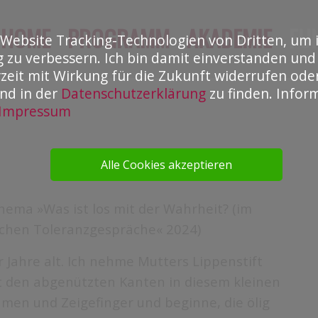
HOME
PROGRAMM
AKADEMIE
FU
 Website Tracking-Technologien von Dritten, um 
ig zu verbessern. Ich bin damit einverstanden un
rzeit mit Wirkung für die Zukunft widerrufen ode
ind in der
Datenschutzerklärung
zu finden. Inform
Impressum
Alle Cookies akzeptieren
hema »Was ist los mit der Wahrheit? (im
schen Toleranzgespräche« 2024)
r Jahre alt. Ich nehme Mutters Lippenstift
it den abgenützten Kanten in diesem kleinen
en und Zeigefinger und beginne, die ölig