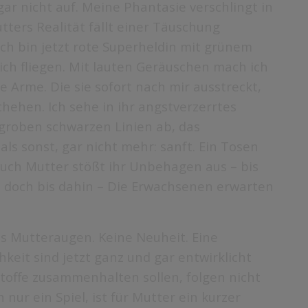
gar nicht auf. Meine Phantasie verschlingt in
ters Realität fällt einer Täuschung
Ich bin jetzt rote Superheldin mit grünem
ch fliegen. Mit lauten Geräuschen mach ich
ie Arme. Die sie sofort nach mir ausstreckt,
hehen. Ich sehe in ihr angstverzerrtes
 groben schwarzen Linien ab, das
als sonst, gar nicht mehr: sanft. Ein Tosen
uch Mutter stößt ihr Unbehagen aus – bis
t, doch bis dahin – Die Erwachsenen erwarten
 Mutteraugen. Keine Neuheit. Eine
keit sind jetzt ganz und gar entwirklicht
Stoffe zusammenhalten sollen, folgen nicht
ur ein Spiel, ist für Mutter ein kurzer