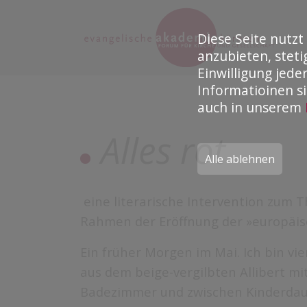
Diese Seite nutzt
anzubieten, stet
Einwilligung jede
Informatioinen s
auch in unserem
Alles rot
Alle ablehnen
eine literarische Intervention zum T
Rahmen der Eröffnung der »europäi
Ein früher Morgen im Mai. Ich bin vie
aus dem beige-vergilbten Allibert m
Badezimmer und zwischen Kinderdaum