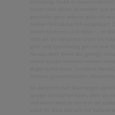
schmierige Farbe in meinem Gesicht z
kostet mich Mühe, es handelt sich um 
geschickt, ganz akkurat gehe ich vor
bleiben fein säuberlich ausgespart. 
klaren Konturen. Und dann – – endlich
mich an. Ein Gespenst? Doch ich habe
glüh- und sprühfarbig geh ich zum S
heraus, doch damit das gelingt, muss
meine kurzen Ärmchen reichen sonst 
Bügel lupfen kann. Schultern, Rumpf, 
Mutters geheimnisvollem Körperzelt
An diesem frühen Maimorgen sieht Mu
Spiegel betrachten kann, doch sie 
und davon wird sie mir erst viel spät
sieht: Ihr Kind, das sich mit heißem